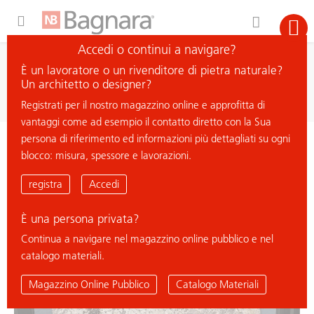
Expand Hidden Navigation Menu For More Options
Accedi o continui a navigare?
ricerca
È un lavoratore o un rivenditore di pietra naturale?
cerca materiale
Un architetto o designer?
Registrati per il nostro magazzino online e approfitta di
vantaggi come ad esempio il contatto diretto con la Sua
persona di riferimento ed informazioni più dettagliati su ogni
< ritorna all'elenco
blocco: misura, spessore e lavorazioni.
ALASKA WHITE
registra
Accedi
È una persona privata?
Continua a navigare nel magazzino online pubblico e nel
catalogo materiali.
Magazzino Online Pubblico
Catalogo Materiali