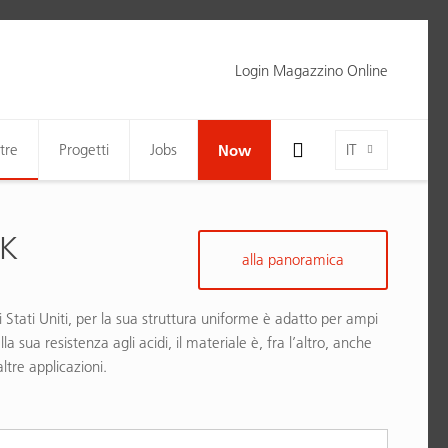
Login Magazzino Online
Toggle Search Bar Visibility For Wide Screens
Language-Toggle
tre
Progetti
Jobs
Now
IT
CK
alla panoramica
i Stati Uniti, per la sua struttura uniforme è adatto per ampi
la sua resistenza agli acidi, il materiale è, fra l’altro, anche
ltre applicazioni.