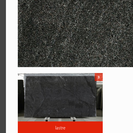
3
lastre