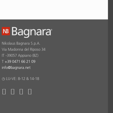
Nikolaus Bagnara S.p.A.
Via Madonna del Riposo 34
IT -39057 Appiano (BZ)
T
+39 0471 66 21 09
info
@
bagnara.net
◷ LU-VE: 8-12 & 14-18