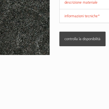
descrizione materiale
informazioni tecniche*
controlla la disponibilità