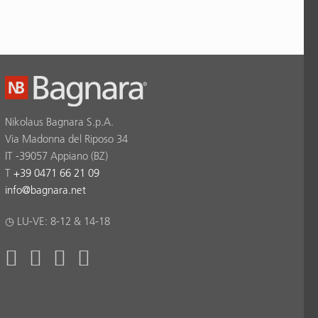
Nikolaus Bagnara S.p.A.
Via Madonna del Riposo 34
IT -39057 Appiano (BZ)
T
+39 0471 66 21 09
info
@
bagnara.net
◷ LU-VE: 8-12 & 14-18