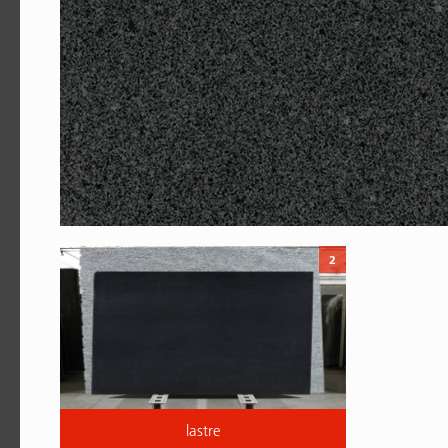
2
lastre