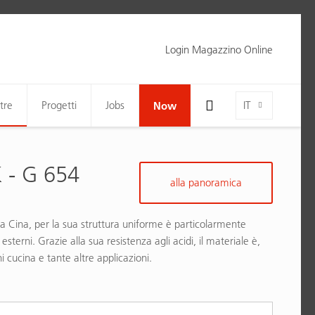
Login Magazzino Online
Toggle Search Bar Visibility For Wide Screens
Language-Toggle
tre
Progetti
Jobs
Now
IT
- G 654
alla panoramica
lla Cina, per la sua struttura uniforme è particolarmente
sterni. Grazie alla sua resistenza agli acidi, il materiale è,
i cucina e tante altre applicazioni.