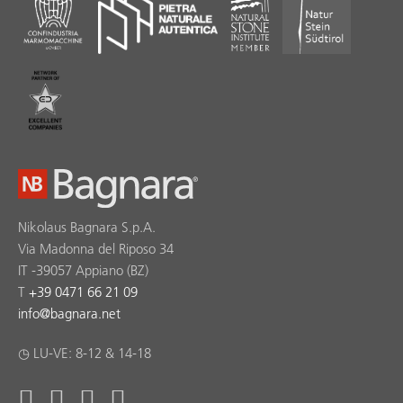
Nikolaus Bagnara S.p.A.
Via Madonna del Riposo 34
IT -39057 Appiano (BZ)
T
+39 0471 66 21 09
info
@
bagnara.net
◷ LU-VE: 8-12 & 14-18