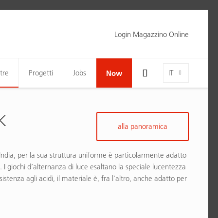
Login Magazzino Online
Toggle Search Bar Visibility For Wide Screens
Language-Toggle
tre
Progetti
Jobs
Now
IT
K
alla panoramica
’India, per la sua struttura uniforme è particolarmente adatto
. I giochi d’alternanza di luce esaltano la speciale lucentezza
istenza agli acidi, il materiale è, fra l’altro, anche adatto per