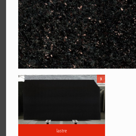
3
lastre