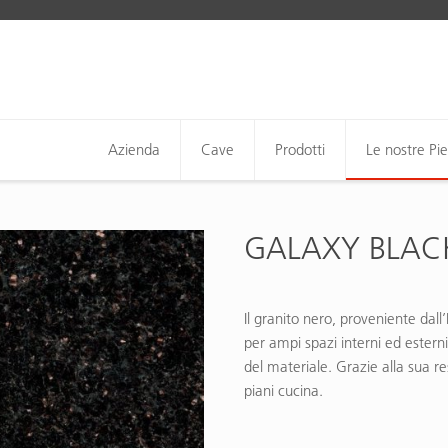
Azienda
Cave
Prodotti
Le nostre Pie
GALAXY BLAC
Il granito nero, proveniente dall
per ampi spazi interni ed esterni
del materiale. Grazie alla sua res
piani cucina.