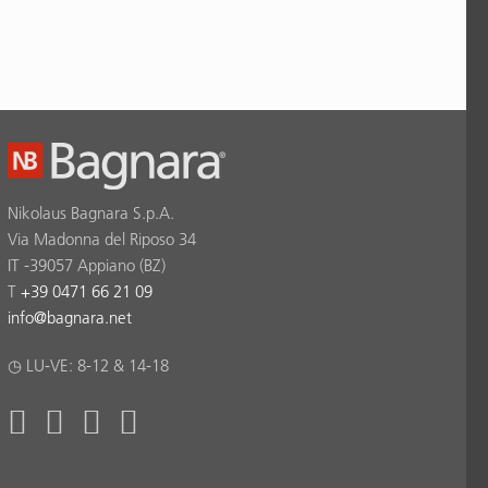
Nikolaus Bagnara S.p.A.
Via Madonna del Riposo 34
IT -39057 Appiano (BZ)
T
+39 0471 66 21 09
info
@
bagnara.net
◷ LU-VE: 8-12 & 14-18