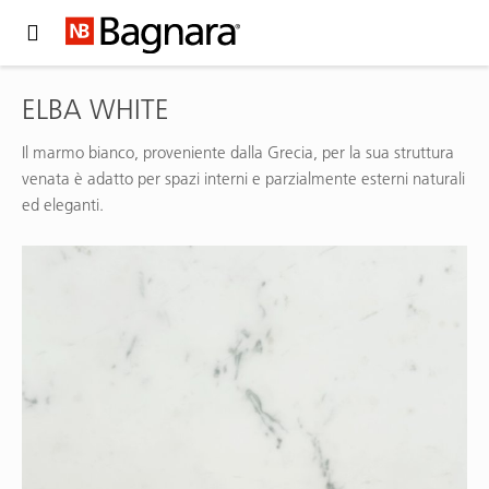
Expand Hidden Navigation Menu For More Options
ELBA WHITE
Il marmo bianco, proveniente dalla Grecia, per la sua struttura
venata è adatto per spazi interni e parzialmente esterni naturali
ed eleganti.