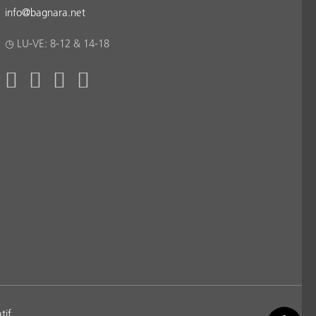
info
@
bagnara.net
◷ LU-VE: 8-12 & 14-18
tif