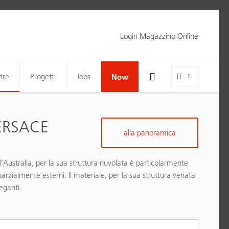
Login Magazzino Online
Toggle Search Bar Visibility For Wide Screens
Language-Toggle
tre
Progetti
Jobs
Now
IT
ERSACE
alla panoramica
’Australia, per la sua struttura nuvolata è particolarmente
arzialmente esterni. Il materiale, per la sua struttura venata
eganti.