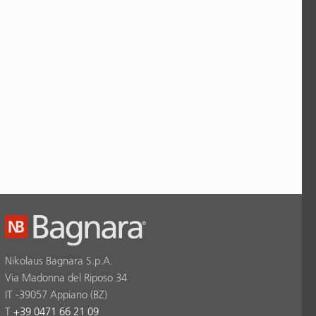
Nikolaus Bagnara S.p.A.
Via Madonna del Riposo 34
IT -39057 Appiano (BZ)
T
+39 0471 66 21 09