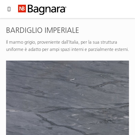
Expand Hidden Navigation Menu For More Options
BARDIGLIO IMPERIALE
Il marmo grigio, proveniente dall’Italia, per la sua struttura
uniforme è adatto per ampi spazi interni e parzialmente esterni.