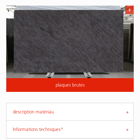
3
plaques brutes
description matériau
Informations techniques*