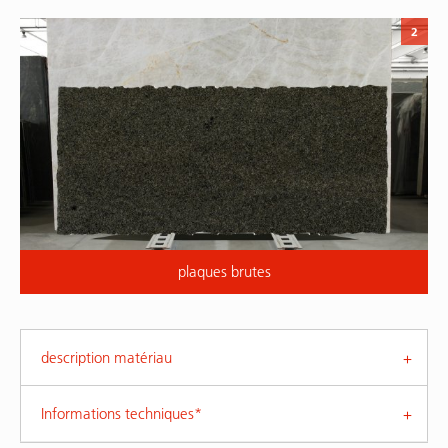
2
plaques brutes
description matériau
Informations techniques*