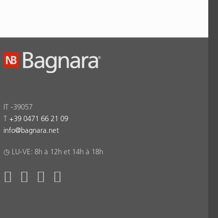
IT -39057
T
+39 0471 66 21 09
info
@
bagnara.net
◷ LU-VE: 8h à 12h et 14h à 18h