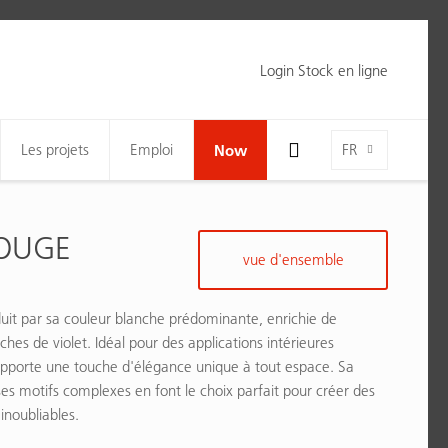
Login Stock en ligne
Toggle Search Bar Visibility For Wide Screens
Language-Toggle
Les projets
Emploi
Now
FR
OUGE
vue d'ensemble
uit par sa couleur blanche prédominante, enrichie de
ches de violet. Idéal pour des applications intérieures
apporte une touche d'élégance unique à tout espace. Sa
ses motifs complexes en font le choix parfait pour créer des
inoubliables.