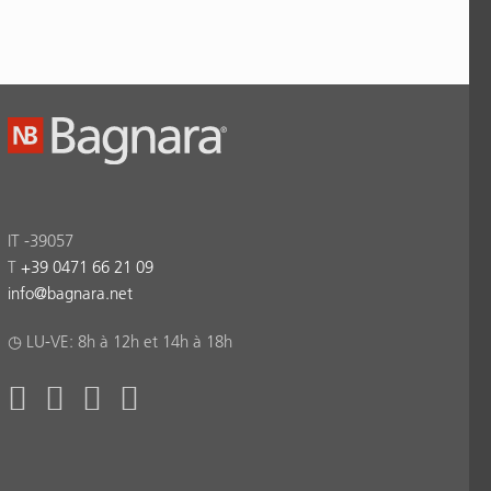
IT -39057
T
+39 0471 66 21 09
info
@
bagnara.net
◷ LU-VE: 8h à 12h et 14h à 18h