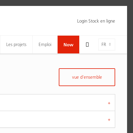
Login Stock en ligne
Toggle Search Bar Visibility For Wide Screens
Language-Toggle
Les projets
Emploi
Now
FR
vue d'ensemble