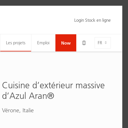
Login Stock en ligne
Toggle Search Bar Visibility For Wide Screens
Language-Toggle
Les projets
Emploi
Now
FR
Cuisine d’extérieur massive
d’Azul Aran®
Vérone, Italie