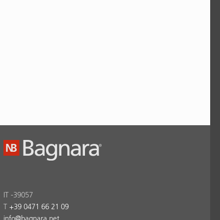
IT -39057
T
+39 0471 66 21 09
info
@
bagnara.net